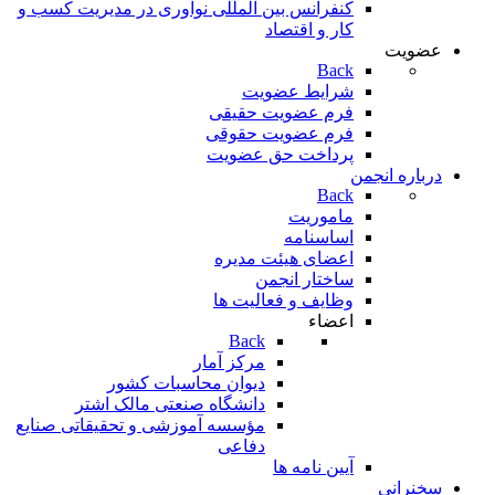
کنفرانس بین المللی نوآوری در مدیریت کسب و
کار و اقتصاد
عضویت
Back
شرایط عضویت
فرم عضویت حقیقی
فرم عضویت حقوقی
پرداخت حق عضویت
درباره انجمن
Back
ماموریت
اساسنامه
اعضای هیئت مدیره
ساختار انجمن
وظایف و فعالیت ها
اعضاء
Back
مرکز آمار
دیوان محاسبات کشور
دانشگاه صنعتی مالک اشتر
مؤسسه آموزشی و تحقيقاتی صنايع
دفاعی
آیین نامه ها
سخنرانی