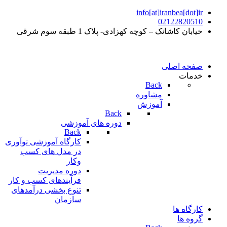
info[at]iranbea[dot]ir
02122820510
خیابان کاشانک – کوچه کهزادی- پلاک 1 طبقه سوم شرقی
صفحه اصلی
خدمات
Back
مشاوره
آموزش
Back
دوره های آموزشی
Back
کارگاه آموزشی نوآوری
در مدل های کسب
وکار
دوره مدیریت
فرآیندهای کسب و کار
تنوع بخشی درآمدهای
سازمان
کارگاه ها
گروه ها