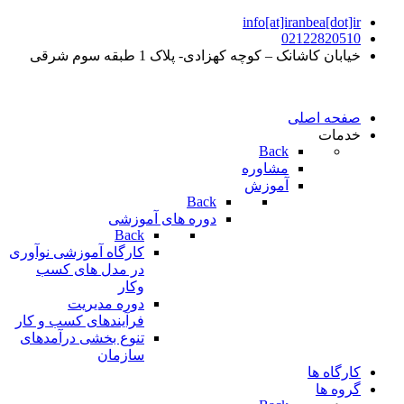
info[at]iranbea[dot]ir
02122820510
خیابان کاشانک – کوچه کهزادی- پلاک 1 طبقه سوم شرقی
صفحه اصلی
خدمات
Back
مشاوره
آموزش
Back
دوره های آموزشی
Back
کارگاه آموزشی نوآوری
در مدل های کسب
وکار
دوره مدیریت
فرآیندهای کسب و کار
تنوع بخشی درآمدهای
سازمان
کارگاه ها
گروه ها