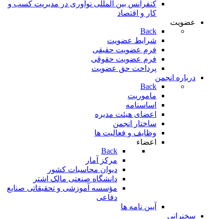
کنفرانس بین المللی نوآوری در مدیریت کسب و
کار و اقتصاد
عضویت
Back
شرایط عضویت
فرم عضویت حقیقی
فرم عضویت حقوقی
پرداخت حق عضویت
درباره انجمن
Back
ماموریت
اساسنامه
اعضای هیئت مدیره
ساختار انجمن
وظایف و فعالیت ها
اعضاء
Back
مرکز آمار
دیوان محاسبات کشور
دانشگاه صنعتی مالک اشتر
مؤسسه آموزشی و تحقيقاتی صنايع
دفاعی
آیین نامه ها
سخنرانی