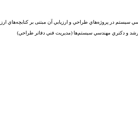
سي سيستم در پروژه‌هاي طراحي و ارزيابي آن مبتنی بر كتابچه‌هاي ارزي
ارشد و دكتري مهندسي سيستم‌ها (مديريت فني دفاتر طراحي)