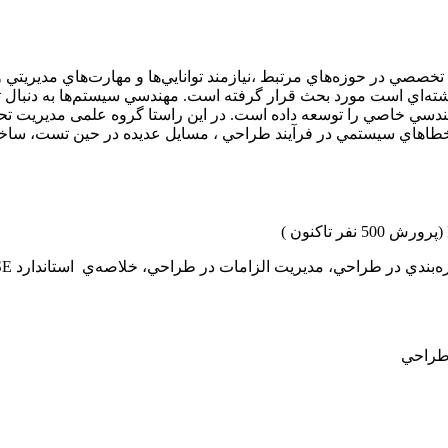
صصي در حوزه‌هاي مرتبط ،نيازمند توانايي‌ها و مهارت‌هاي مديريتي و ف
‌اي است مورد بحث قرار گرفته است. مهندسي سيستم‌ها به دنبال تبيي
ندسي خاصي را توسعه داده است. در این راستا گروه علمی مدیریت تحقی
ز خطاهاي سيستمي در فرآيند طراحي ، مسايل عديده‌ در حين تست، ساخت
(پرورش 500 نفر تاكنون )
ه‌بندي در طراحي، مديريت الزامات در طراحي، خلاصه‌ي استاندارد
SE
 طراحي