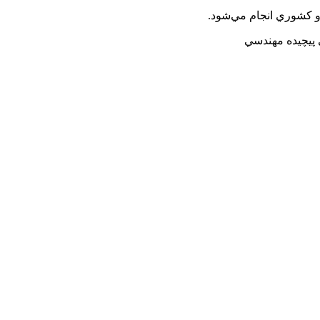
و كشوري انجام مي‌شود.
 پيچيده مهندسي