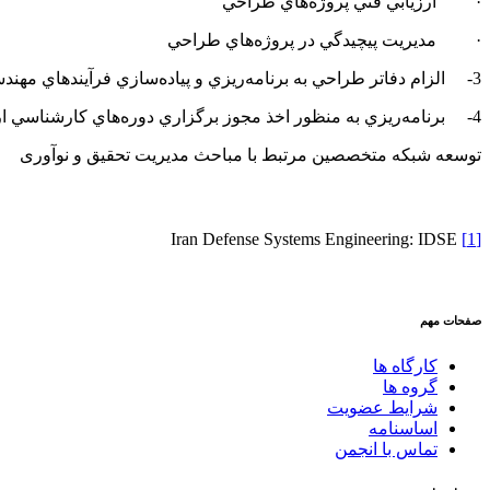
·
ارزيابي فني پروژه‌هاي طراحي
·
مديريت پيچيدگي در پروژه‌هاي طراحي
3-
الزام دفاتر طراحي به برنامه‌ريزي و پياده‌سازي فرآيندهاي مهند
4-
برنامه‌ريزي به منظور اخذ مجوز برگزاري دوره‌هاي كارشناسي 
توسعه شبکه متخصصین مرتبط با مباحث
مدیریت تحقیق و نوآوری
Iran Defense Systems Engineering: IDSE
[1]
صفحات مهم
کارگاه ها
گروه ها
شرایط عضویت
اساسنامه
تماس با انجمن