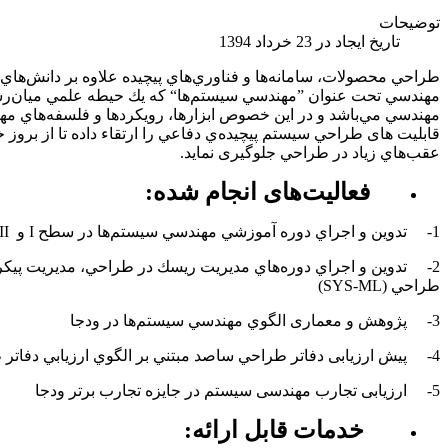
توضیحات
تاریخ ایجاد در 23 خرداد 1394
طراحي محصولات، سامانه‌ها و فناوري‌هاي پيچيده علاوه بر دانش‌هاي تخ
مهندسي تحت عنوان ”مهندسي سيستم‌ها“ كه يك حيطه علمي ميان‌رشته
مهندسي مي‌باشد و در اين خصوص ابزارها، رويكردها و فلسفه‌هاي مه
قابلیت های طراحي سيستم پيچيده‌ي دفاعي را ارتقاء داده تا از برو
عقب‌هاي زياد در طراحي جلوگیری نماید.
فعالیت‌های انجام شده:
1-
تدوين و اجراي دوره‌ آموزشي مهندسي سيستم‌ها در سطح
I
و
II
2-
تدوين و اجراي دوره‌هاي مديريت ريسك در طراحي، مديريت پيكر
طراحي (
SYS-ML
)
3-
پژوهش و معماری الگوي مهندسي سيستم‌ها در ودجا
4-
پيش ارزیابی دفاتر طراحي ساصد مبتني بر الگوي ارزيابي دفاتر
5-
ارزیابی تجارب مهندسی سیستم در جایزه تجارب برتر ودجا
خدمات قابل ارائه: