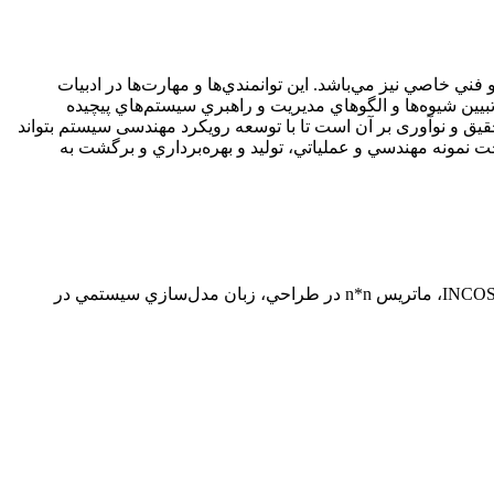
ني خاصي نيز مي‌باشد. اين توانمندي‌ها و مهارت‌ها در ادبيات
ن شيوه‌ها و الگوهاي مديريت و راهبري سيستم‌هاي پيچيده
ق و نوآوری بر آن است تا با توسعه رویکرد مهندسی سیستم بتواند
 نمونه مهندسي و عملياتي، توليد و بهره‌برداري و برگشت به
INCO
، ماتريس
n*n
در طراحي، زبان مدل‌سازي سيستمي در