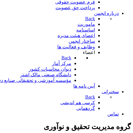
فرم عضویت حقوقی
پرداخت حق عضویت
درباره انجمن
Back
ماموریت
اساسنامه
اعضای هیئت مدیره
ساختار انجمن
وظایف و فعالیت ها
اعضاء
Back
مرکز آمار
دیوان محاسبات کشور
دانشگاه صنعتی مالک اشتر
مؤسسه آموزشی و تحقيقاتی صنايع د
آیین نامه ها
سخنرانی
Back
کرسی هم اندیشی
گردهمایی
تماس
گروه مدیریت تحقیق و نوآوری