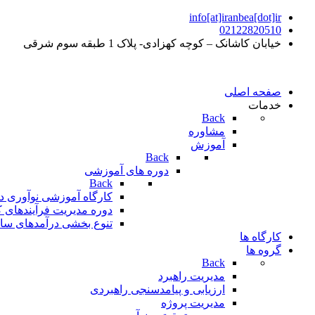
info[at]iranbea[dot]ir
02122820510
خیابان کاشانک – کوچه کهزادی- پلاک 1 طبقه سوم شرقی
صفحه اصلی
خدمات
Back
مشاوره
آموزش
Back
دوره های آموزشی
Back
کارگاه آموزشی نوآوری 
دوره مدیریت فرآیندهای 
تنوع بخشی درآمدهای سا
کارگاه ها
گروه ها
Back
مدیریت راهبرد
ارزیابی و پیامدسنجی راهبردی
مدیریت پروژه