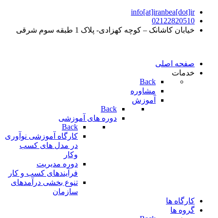
info[at]iranbea[dot]ir
02122820510
خیابان کاشانک – کوچه کهزادی- پلاک 1 طبقه سوم شرقی
صفحه اصلی
خدمات
Back
مشاوره
آموزش
Back
دوره های آموزشی
Back
کارگاه آموزشی نوآوری
در مدل های کسب
وکار
دوره مدیریت
فرآیندهای کسب و کار
تنوع بخشی درآمدهای
سازمان
کارگاه ها
گروه ها