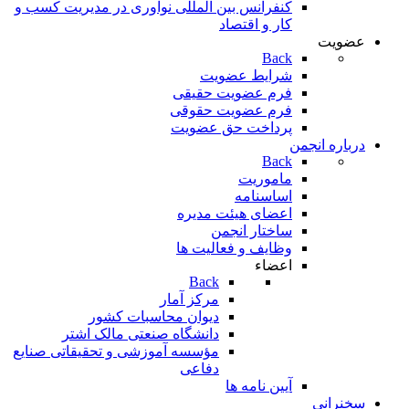
کنفرانس بین المللی نوآوری در مدیریت کسب و
کار و اقتصاد
عضویت
Back
شرایط عضویت
فرم عضویت حقیقی
فرم عضویت حقوقی
پرداخت حق عضویت
درباره انجمن
Back
ماموریت
اساسنامه
اعضای هیئت مدیره
ساختار انجمن
وظایف و فعالیت ها
اعضاء
Back
مرکز آمار
دیوان محاسبات کشور
دانشگاه صنعتی مالک اشتر
مؤسسه آموزشی و تحقيقاتی صنايع
دفاعی
آیین نامه ها
سخنرانی