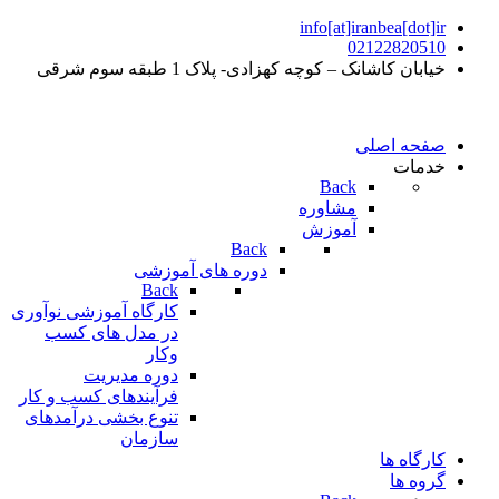
info[at]iranbea[dot]ir
02122820510
خیابان کاشانک – کوچه کهزادی- پلاک 1 طبقه سوم شرقی
صفحه اصلی
خدمات
Back
مشاوره
آموزش
Back
دوره های آموزشی
Back
کارگاه آموزشی نوآوری
در مدل های کسب
وکار
دوره مدیریت
فرآیندهای کسب و کار
تنوع بخشی درآمدهای
سازمان
کارگاه ها
گروه ها