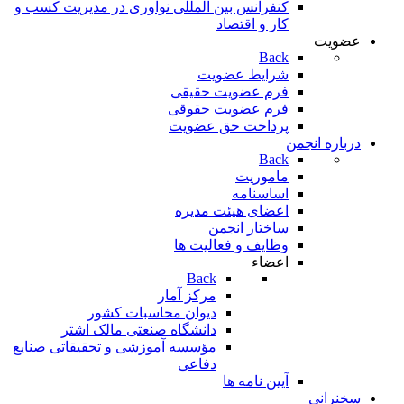
کنفرانس بین المللی نوآوری در مدیریت کسب و
کار و اقتصاد
عضویت
Back
شرایط عضویت
فرم عضویت حقیقی
فرم عضویت حقوقی
پرداخت حق عضویت
درباره انجمن
Back
ماموریت
اساسنامه
اعضای هیئت مدیره
ساختار انجمن
وظایف و فعالیت ها
اعضاء
Back
مرکز آمار
دیوان محاسبات کشور
دانشگاه صنعتی مالک اشتر
مؤسسه آموزشی و تحقيقاتی صنايع
دفاعی
آیین نامه ها
سخنرانی