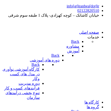
info[at]iranbea[dot]ir
02122820510
خیابان کاشانک – کوچه کهزادی- پلاک 1 طبقه سوم شرقی
صفحه اصلی
خدمات
Back
مشاوره
آموزش
Back
دوره های آموزشی
Back
کارگاه آموزشی نوآوری
در مدل های کسب
وکار
دوره مدیریت
فرآیندهای کسب و کار
تنوع بخشی درآمدهای
سازمان
کارگاه ها
گروه ها