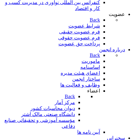
کنفرانس بین المللی نوآوری در مدیریت کسب و
کار و اقتصاد
عضویت
Back
شرایط عضویت
فرم عضویت حقیقی
فرم عضویت حقوقی
پرداخت حق عضویت
درباره انجمن
Back
ماموریت
اساسنامه
اعضای هیئت مدیره
ساختار انجمن
وظایف و فعالیت ها
اعضاء
Back
مرکز آمار
دیوان محاسبات کشور
دانشگاه صنعتی مالک اشتر
مؤسسه آموزشی و تحقيقاتی صنايع
دفاعی
آیین نامه ها
سخنرانی